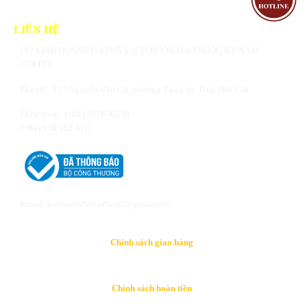
LIÊN HỆ
HỘ KINH DOANH CÀ PHÊ SẠCH BUÔN MA THUỘC KỲ NAM
COFFEE
Địa chỉ: 537 Nguyễn Văn Cừ, phường Tân Lập, Tỉnh Đăk Lăk
Điện thoại: (+84) 787656539
(+84) 938 458 818
Email: kynamcoffee.official@gmail.com
Chính sách giao hàng
Chính sách hoàn tiền