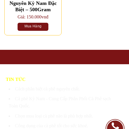
Nguyên Kỳ Nam Đặc
Biệt – 500Gram
Giá:
150.000
vnđ
Mua Hàng
TIN TỨC
Cách phân biệt cà phê nguyên chất.
Cà phê Kỳ Nam - Cung Cấp Phân Phối Cà Phê sạch
Toàn Quốc.
Chọn mua loại cà phê nào là phù hợp nhất.
Công dụng của cà phê tốt cho sức khoẻ.