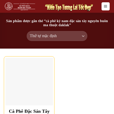
Skip
to
content
Sản phẩm được gắn thẻ “cà phê kỳ nam đặc sản tây nguyên buôn
ma thuột daklak”
Cà Phê Đặc Sản Tây